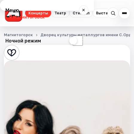
Меню
×
Концерты
Театр
Стендап
Выставки
Квест
Магнитогорск
Концерты
Магнитогорск
Дворец культуры металлургов имени С.Орд
Ночной режим
☀
☾
Театр
Стендап
Выставки
Квесты
Спорт
События