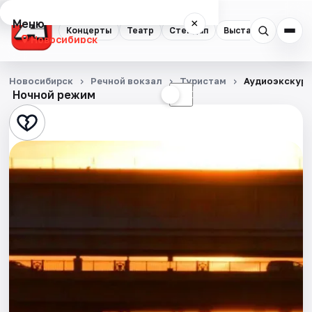
Меню
×
Концерты
Театр
Стендап
Выставки
Квест
Новосибирск
Концерты
Новосибирск
Речной вокзал
Туристам
Аудиоэкскурс
Ночной режим
☀
☾
Театр
Стендап
Выставки
Квесты
Экскурсии
Спорт
События