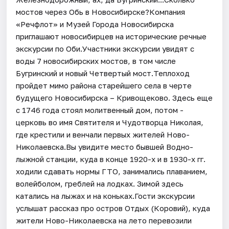
мостов через Обь в Новосибирске?Компания
«Речфлот» и Музей Города Новосибирска
приглашают новосибирцев на исторические речные
экскурсии по Оби.Участники экскурсии увидят с
воды 7 новосибирских мостов, в том числе
Бугринский и новый Четвертый мост.Теплоход
пройдет мимо района старейшего села в черте
будущего Новосибирска – Кривощеково. Здесь еще
с 1746 года стоял молитвенный дом, потом -
церковь во имя Святителя и Чудотворца Николая,
где крестили и венчали первых жителей Ново-
Николаевска.Вы увидите место бывшей Водно-
лыжной станции, куда в конце 1920-х и в 1930-х гг.
ходили сдавать нормы ГТО, занимались плаванием,
волейболом, греблей на лодках. Зимой здесь
катались на лыжах и на коньках.​Гости экскурсии
услышат рассказ про остров Отдых (Коровий), куда
жители Ново-Николаевска на лето перевозили