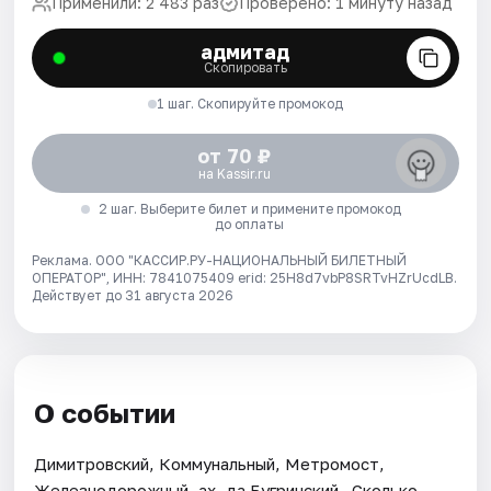
Применили: 2 483 раз
Проверено: 1 минуту назад
адмитад
Скопировать
1 шаг. Скопируйте промокод
от 70 ₽
на Kassir.ru
2 шаг. Выберите билет и примените промокод
до оплаты
Реклама. ООО "КАССИР.РУ-НАЦИОНАЛЬНЫЙ БИЛЕТНЫЙ
ОПЕРАТОР", ИНН: 7841075409 erid: 25H8d7vbP8SRTvHZrUcdLB.
Действует до 31 августа 2026
О событии
Димитровский, Коммунальный, Метромост,
Железнодорожный, ах, да Бугринский...Сколько