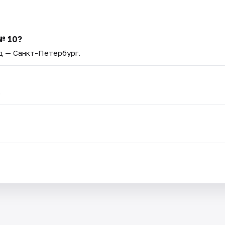
№ 10?
од — Санкт-Петербург.
.