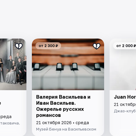
от 2 300 ₽
от 2 000 ₽
Валерия Васильева и
Juan Hor
е
Иван Васильев.
21 октябр
Ожерелье русских
Джаз-клуб
романсов
среда
21 октября 2026 • среда
таковича.
Музей Бенуа на Васильевском