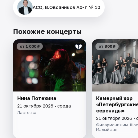
АСО, В.Овсяников Аб-т № 10
Похожие концерты
от 1 000 ₽
от 800 ₽
Нина Потехина
Камерный хор
«Петербургски
21 октября 2026 • среда
серенады»
Ласточка
21 октября 2026 • 
Филармония им. Шос
Малый зал