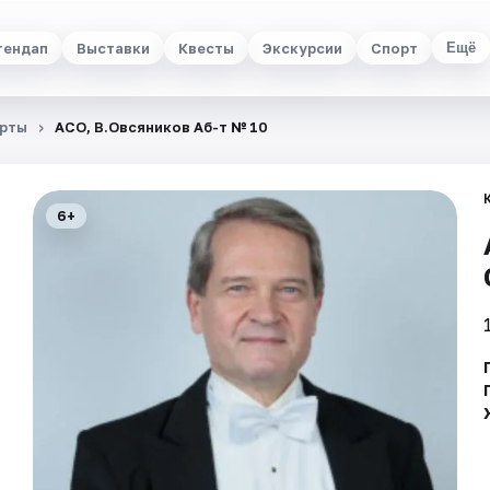
тендап
Выставки
Квесты
Экскурсии
Спорт
Ещё
рты
АСО, В.Овсяников Аб-т № 10
6+