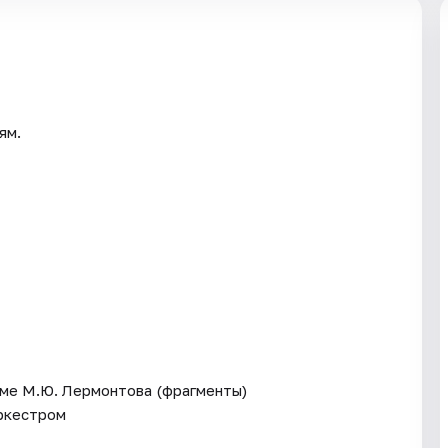
ям.
аме М.Ю. Лермонтова (фрагменты)
оркестром