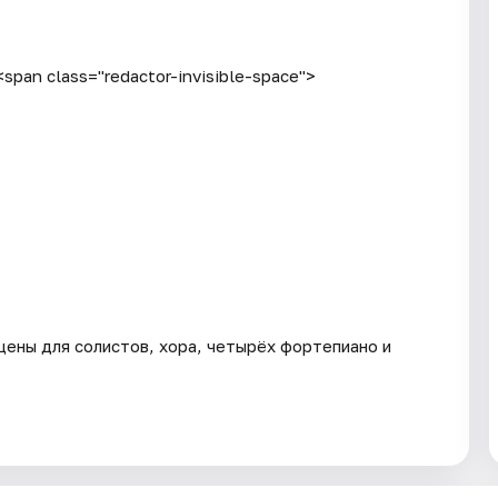
an class="redactor-invisible-space">
цены для солистов, хора, четырёх фортепиано и