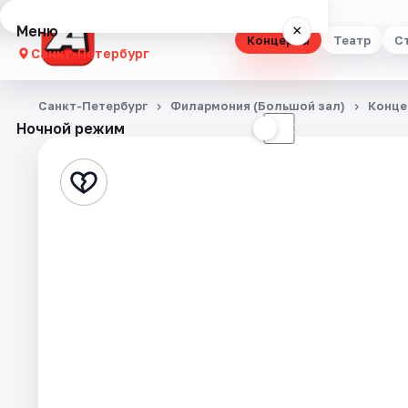
Меню
×
Концерты
Театр
С
Санкт-Петербург
Концерты
Санкт-Петербург
Филармония (Большой зал)
Конце
Ночной режим
☀
☾
Театр
Стендап
Выставки
Квесты
Экскурсии
Спорт
События