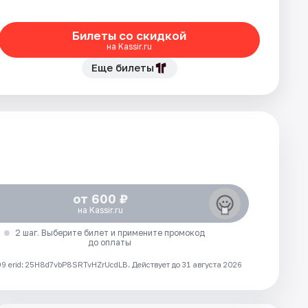
Билеты со скидкой
на Kassir.ru
Еще билеты
от 600 ₽
на Kassir.ru
2 шаг. Выберите билет и примените промокод
до оплаты
 erid: 25H8d7vbP8SRTvHZrUcdLB.
Действует до 31 августа 2026