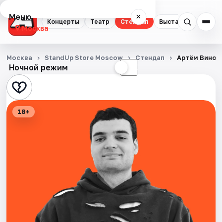
Меню
×
Концерты
Театр
Стендап
Выставки
Квест
Москва
Концерты
Москва
StandUp Store Moscow
Стендап
Артём Винок
Ночной режим
☀
☾
Театр
Стендап
18+
Выставки
Квесты
Экскурсии
Спорт
События