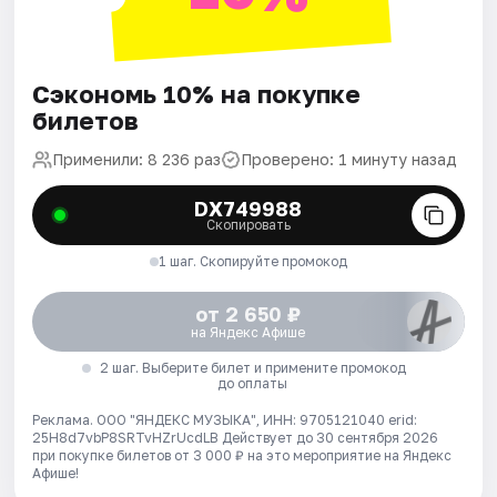
Сэкономь 10% на покупке
билетов
Применили: 8 236 раз
Проверено: 1 минуту назад
DX749988
Скопировать
1 шаг. Скопируйте промокод
от 2 650 ₽
на Яндекс Афише
2 шаг. Выберите билет и примените промокод
до оплаты
Реклама. ООО "ЯНДЕКС МУЗЫКА", ИНН: 9705121040 erid:
25H8d7vbP8SRTvHZrUcdLB
Действует до 30 сентября 2026
при покупке билетов от 3 000 ₽ на это мероприятие на Яндекс
Афише!