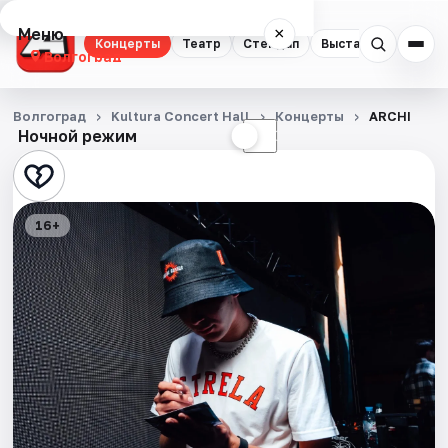
Меню
×
Концерты
Театр
Стендап
Выставки
Квест
Волгоград
Концерты
Волгоград
Kultura Concert Hall
Концерты
ARCHI
Ночной режим
☀
☾
Театр
Стендап
16+
Выставки
Квесты
Экскурсии
Спорт
События