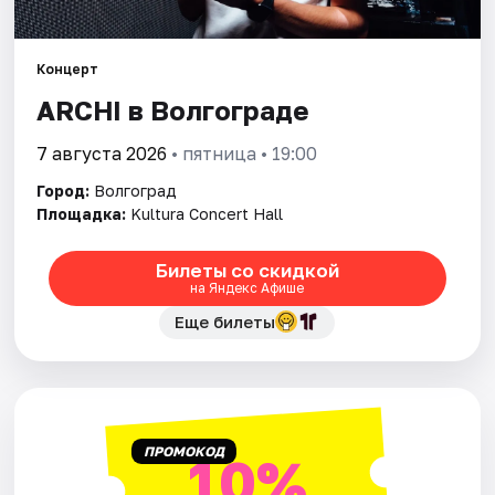
Города
Концерт
ARCHI в Волгограде
Площадки
7 августа 2026
• пятница • 19:00
Артисты
Город:
Волгоград
Рейтинги
Площадка:
Kultura Concert Hall
Билеты со скидкой
на Яндекс Афише
Еще билеты
ПРОМОКОД
10%