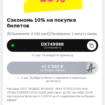
Сэкономь 10% на покупке
билетов
Применили: 8 092 раз
Проверено: 1 минуту назад
DX749988
Скопировать
1 шаг. Скопируйте промокод
от 1 500 ₽
на Яндекс Афише
2 шаг. Выберите билет и примените промокод
до оплаты
Реклама. ООО "ЯНДЕКС МУЗЫКА", ИНН: 9705121040 erid:
25H8d7vbP8SRTvHZrUcdLB
Действует до 30 сентября 2026
при покупке билетов от 3 000 ₽ на это мероприятие на Яндекс
Афише!