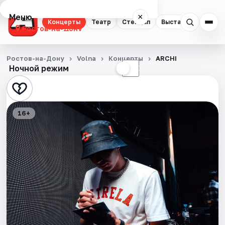
Меню
×
Концерты
Театр
Стендап
Выставки
Квест
Ростов-на-Дону
Концерты
Ростов-на-Дону
Volna
Концерты
ARCHI
Ночной режим
☀
☾
Театр
Стендап
16+
Выставки
Квесты
Экскурсии
Спорт
События