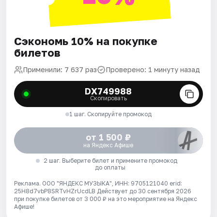
Сэкономь 10% на покупке
билетов
Применили: 7 637 раз
Проверено: 1 минуту назад
DX749988
Скопировать
1 шаг. Скопируйте промокод
от 1 500 ₽
на Яндекс Афише
2 шаг. Выберите билет и примените промокод
до оплаты
Реклама. ООО "ЯНДЕКС МУЗЫКА", ИНН: 9705121040 erid:
25H8d7vbP8SRTvHZrUcdLB
Действует до 30 сентября 2026
при покупке билетов от 3 000 ₽ на это мероприятие на Яндекс
Афише!