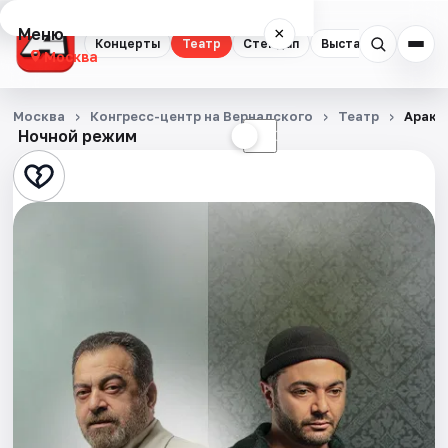
Меню
×
Концерты
Театр
Стендап
Выставки
Квест
Москва
Концерты
Москва
Конгресс-центр на Вернадского
Театр
Араке
Ночной режим
☀
☾
Театр
Стендап
Выставки
Квесты
Экскурсии
Спорт
События