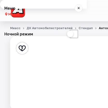
Меню
×
Миасс
Концерты
Миасс
ДК Автомобилестроителей
Стендап
Анто
Ночной режим
☀
☾
Театр
Стендап
Города
Площадки
Артисты
Рейтинги