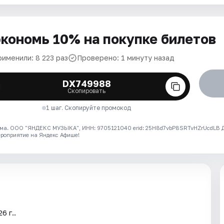
кономь 10% на покупке билетов
рименили: 8 223 раз
Проверено: 1 минуту назад
DX749988
Скопировать
1 шаг. Скопируйте промокод
ма. ООО "ЯНДЕКС МУЗЫКА", ИНН: 9705121040 erid: 25H8d7vbP8SRTvHZrUcdLB
ероприятие на Яндекс Афише!
6 г..