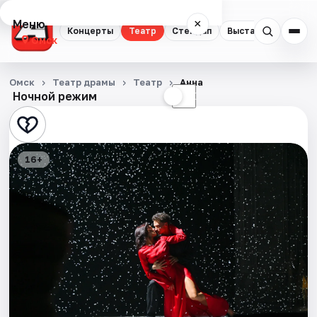
Меню
×
Концерты
Театр
Стендап
Выставки
Квест
Омск
Концерты
Омск
Театр драмы
Театр
Анна
Ночной режим
☀
☾
Театр
Стендап
16+
Выставки
Квесты
Экскурсии
Спорт
События