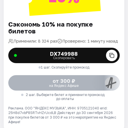
Сэкономь 10% на покупке
билетов
Применили: 8 324 раз
Проверено: 1 минуту назад
DX749988
Скопировать
1 шаг. Скопируйте промокод
от 300 ₽
на Яндекс Афише
2 шаг. Выберите билет и примените промокод
до оплаты
Реклама. ООО "ЯНДЕКС МУЗЫКА", ИНН: 9705121040 erid:
25H8d7vbP8SRTvHZrUcdLB
Действует до 30 сентября 2026
при покупке билетов от 3 000 ₽ на это мероприятие на Яндекс
Афише!