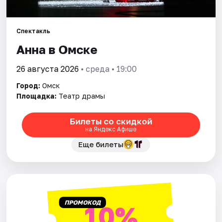
Города
Спектакль
Анна в Омске
Площадки
26 августа 2026
• среда • 19:00
Артисты
Город:
Омск
Рейтинги
Площадка:
Театр драмы
Билеты со скидкой
на Яндекс Афише
Еще билеты
ПРОМОКОД
10%