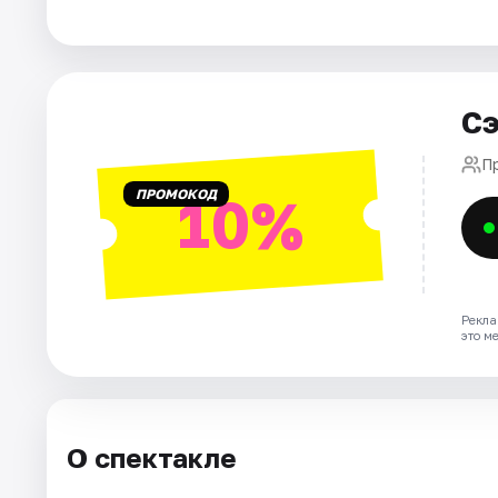
Города
Площадки
Сэ
Артисты
П
ПРОМОКОД
10%
Рейтинги
Рекла
это м
О спектакле