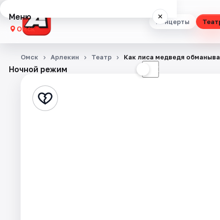
Меню
×
Концерты
Теат
Омск
Концерты
Омск
Арлекин
Театр
Как лиса медведя обманыв
Ночной режим
☀
☾
Театр
Стендап
Выставки
Квесты
Экскурсии
Спорт
События