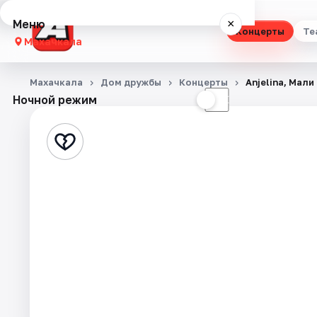
Меню
×
Концерты
Те
Махачкала
Концерты
Махачкала
Дом дружбы
Концерты
Anjelina, Мал
Ночной режим
☀
☾
Театр
Стендап
Выставки
Экскурсии
Спорт
События