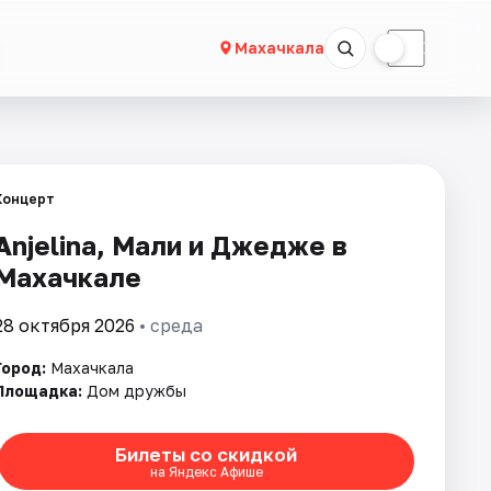
☀
☾
Махачкала
Концерт
Anjelina, Мали и Джедже в
Махачкале
28 октября 2026
• среда
Город:
Махачкала
Площадка:
Дом дружбы
Билеты со скидкой
на Яндекс Афише