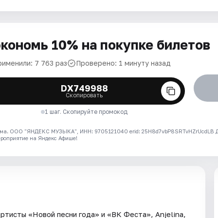
кономь 10% на покупке билетов
рименили: 7 763 раз
Проверено: 1 минуту назад
DX749988
Скопировать
1 шаг. Скопируйте промокод
ма. ООО "ЯНДЕКС МУЗЫКА", ИНН: 9705121040 erid: 25H8d7vbP8SRTvHZrUcdLB
ероприятие на Яндекс Афише!
ртисты «Новой песни года» и «ВК Феста», Anjelina,