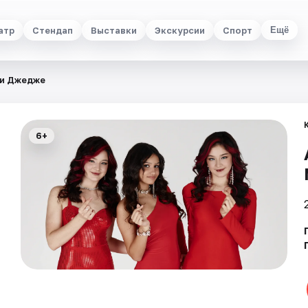
атр
Стендап
Выставки
Экскурсии
Спорт
Ещё
и и Джедже
6+