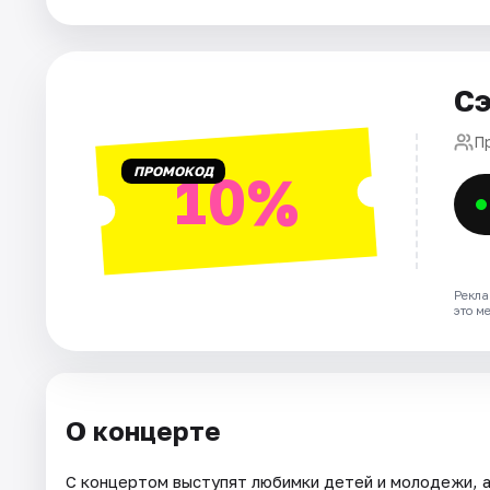
Города
Площадки
Сэ
Артисты
П
Рейтинги
ПРОМОКОД
10%
Рекла
это м
О концерте
С концертом выступят любимки детей и молодежи, а