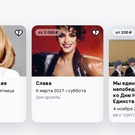
от 2 000 ₽
от 200 ₽
кая
Слава
Мы един
непобед
пятница
6 марта 2027 • суббота
ко Дню 
Дом дружбы
Единств
4 ноября 
МКУ "СЕР