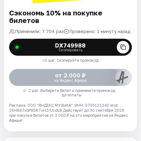
Сэкономь 10% на покупке
билетов
Применили: 7 704 раз
Проверено: 1 минуту назад
DX749988
Скопировать
1 шаг. Скопируйте промокод
от 2 000 ₽
на Яндекс Афише
2 шаг. Выберите билет и примените промокод
до оплаты
Реклама. ООО "ЯНДЕКС МУЗЫКА", ИНН: 9705121040 erid:
25H8d7vbP8SRTvHZrUcdLB
Действует до 30 сентября 2026
при покупке билетов от 3 000 ₽ на это мероприятие на Яндекс
Афише!