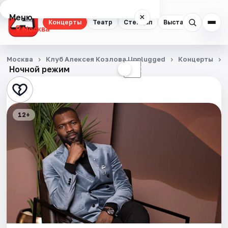
Меню
×
Концерты
Театр
Стендап
Выставки
Квест
Москва
Концерты
Москва
Клуб Алексея Козлова Unplugged
Концерты
Ночной режим
☀
☾
Театр
Стендап
12+
Выставки
Квесты
Экскурсии
Спорт
События