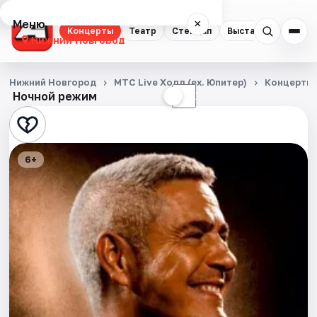
Меню
×
Концерты
Театр
Стендап
Выставки
Квест
Нижний Новгород
Концерты
Нижний Новгород
МТС Live Холл (ex. Юпитер)
Концерты
Ночной режим
☀
☾
Театр
Стендап
6+
Выставки
Квесты
Экскурсии
Спорт
События