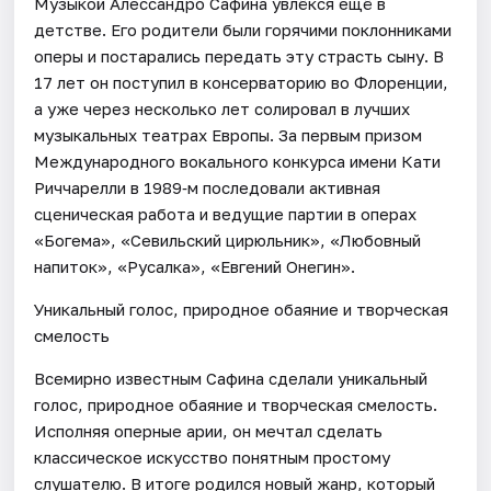
Музыкой Алессандро Сафина увлёкся ещё в
детстве. Его родители были горячими поклонниками
оперы и постарались передать эту страсть сыну. В
17 лет он поступил в консерваторию во Флоренции,
а уже через несколько лет солировал в лучших
музыкальных театрах Европы. За первым призом
Международного вокального конкурса имени Кати
Риччарелли в 1989‑м последовали активная
сценическая работа и ведущие партии в операх
«Богема», «Севильский цирюльник», «Любовный
напиток», «Русалка», «Евгений Онегин».
Уникальный голос, природное обаяние и творческая
смелость
Всемирно известным Сафина сделали уникальный
голос, природное обаяние и творческая смелость.
Исполняя оперные арии, он мечтал сделать
классическое искусство понятным простому
слушателю. В итоге родился новый жанр, который