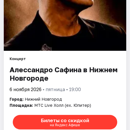
Города
Площадки
Артисты
Рейтинги
Концерт
Алессандро Сафина в Нижнем
Новгороде
6 ноября 2026
• пятница • 19:00
Город:
Нижний Новгород
Площадка:
МТС Live Холл (ex. Юпитер)
Билеты со скидкой
на Яндекс Афише