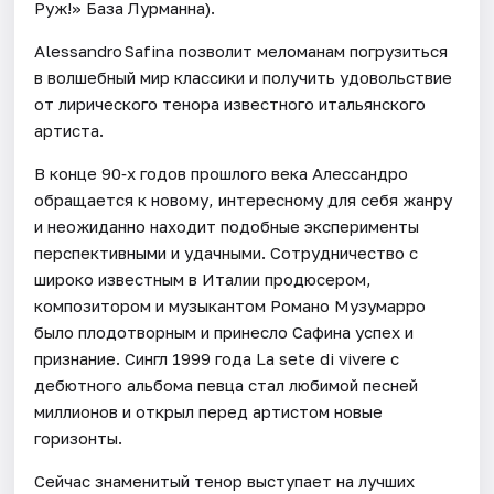
Руж!» База Лурманна).
Alessandro Safina позволит меломанам погрузиться
в волшебный мир классики и получить удовольствие
от лирического тенора известного итальянского
артиста.
В конце 90‑х годов прошлого века Алессандро
обращается к новому, интересному для себя жанру
и неожиданно находит подобные эксперименты
перспективными и удачными. Сотрудничество с
широко известным в Италии продюсером,
композитором и музыкантом Романо Музумарро
было плодотворным и принесло Сафина успех и
признание. Сингл 1999 года La sete di vivere с
дебютного альбома певца стал любимой песней
миллионов и открыл перед артистом новые
горизонты.
Сейчас знаменитый тенор выступает на лучших