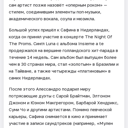
сам артист позже назовёт «оперным роком» —
стилем, соединившим элементы поп‑музыки,
академического вокала, соула и мюзикла.
Большой успех пришёл к Сафина в Нидерландах,
когда он принял участие в концерте The Night Of
The Proms. Сингл Luna с альбома Insieme a te
продержался на вершине голландского хит‑парада в
течение 14 недель. Сам альбом был выпущен более
чем в 30 странах мира, стал «золотым» в Бразилии и
на Тайване, а также четырежды «платиновым» в
самих Нидерландах.
После этого Алессандро подарил миру
потрясающие дуэты с Сарой Брайтман, Элтоном
Джоном и Юэном Макгрегором, Барбарой Хендрикс,
Суми Чо и другими артистами. Помимо певческой
карьеры, Сафина снимается в кино и принимает
участие в записи саундтреков (например, «Мулен