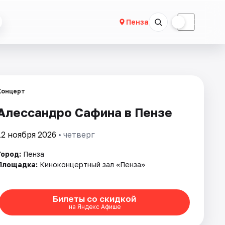
☀
☾
Пенза
Концерт
Алессандро Сафина в Пензе
12 ноября 2026
• четверг
Город:
Пенза
Площадка:
Киноконцертный зал «Пенза»
Билеты со скидкой
на Яндекс Афише