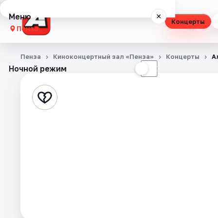
Меню
×
Концерты
Пенза
Концерты
Пенза
Киноконцертный зал «Пенза»
Концерты
А
Ночной режим
☀
☾
Театр
Стендап
Выставки
Экскурсии
Спорт
События