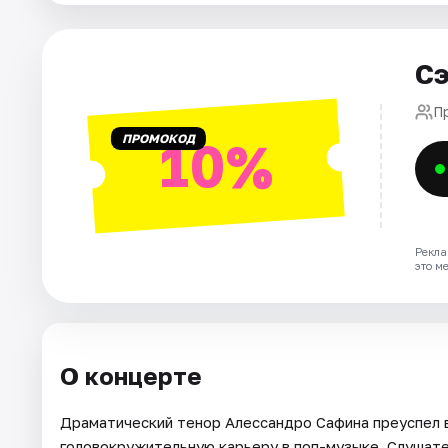
Города
Площадки
Сэ
Артисты
П
ПРОМОКОД
10%
Рейтинги
Рекла
это м
О концерте
Драматический тенор Алессандро Сафина преуспел в
головокружительную карьеру в поп-музыке. Слушател