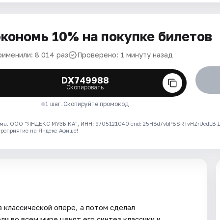
кономь 10% на покупке билетов
рименили: 8 014 раз
Проверено: 1 минуту назад
DX749988
Скопировать
1 шаг. Скопируйте промокод
ма. ООО "ЯНДЕКС МУЗЫКА", ИНН: 9705121040 erid: 25H8d7vbP8SRTvHZrUcdLB
ероприятие на Яндекс Афише!
 классической опере, а потом сделал
и во всем мире ценят его синтез классики и