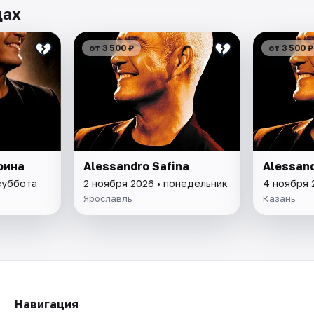
дах
от 3 500 ₽
от 3 500 ₽
фина
Alessandro Safina
Alessand
суббота
2 ноября 2026 • понедельник
4 ноября 
Ярославль
Казань
Навигация