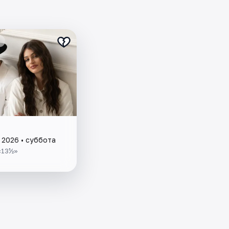
 2026 • суббота
«13½»