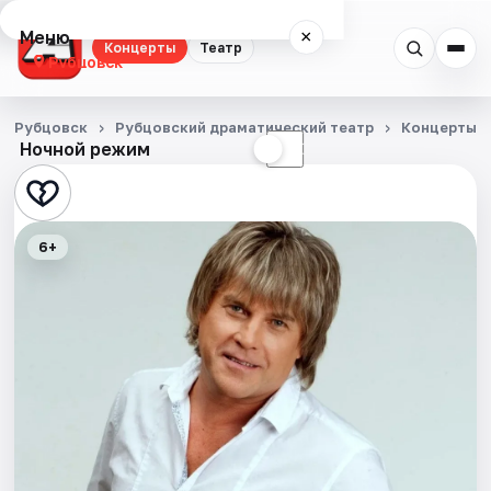
Меню
×
Концерты
Театр
Рубцовск
Концерты
Рубцовск
Рубцовский драматический театр
Концерты
Ночной режим
☀
☾
Театр
События
6+
Города
Площадки
Артисты
Рейтинги