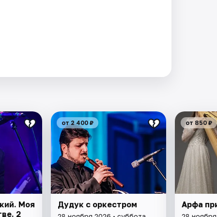
от 2 400 ₽
от 850 ₽
кий. Моя
Дудук с оркестром
Арфа пр
ве. 2
28 ноября 2026 • суббота
28 ноября