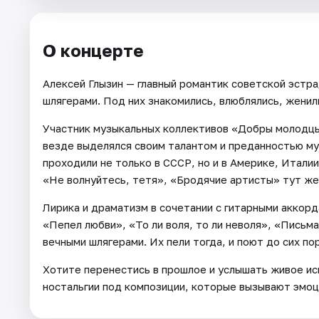
Города
О концерте
Площадки
Алексей Глызин — главный романтик советской эстра
шлягерами. Под них знакомились, влюблялись, женил
Артисты
Участник музыкальных коллективов «Добры молодцы
Рейтинги
везде выделялся своим талантом и преданностью м
проходили не только в СССР, но и в Америке, Итали
«Не волнуйтесь, тетя», «Бродячие артисты» тут же
Лирика и драматизм в сочетании с гитарными аккорд
«Пепел любви», «То ли воля, то ли неволя», «Письм
вечными шлягерами. Их пели тогда, и поют до сих пор
Хотите перенестись в прошлое и услышать живое и
ностальгии под композиции, которые вызывают эмоц