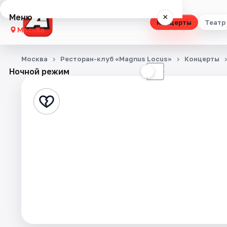
Меню
×
Концерты
Театр
Москва
Концерты
Москва
Ресторан-клуб «Magnus Locus»
Концерты
Ночной режим
☀
☾
Театр
Стендап
Выставки
Квесты
Экскурсии
Спорт
События