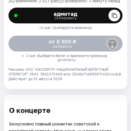
Применили: 2 527 раз
Проверено: 1 минуту назад
адмитад
Скопировать
1 шаг. Скопируйте промокод
от 6 500 ₽
на Kassir.ru
2 шаг. Выберите билет и примените промокод
до оплаты
Реклама. ООО "КАССИР.РУ-НАЦИОНАЛЬНЫЙ БИЛЕТНЫЙ
ОПЕРАТОР", ИНН: 7841075409 erid: 25H8d7vbP8SRTvHZrUcdLB.
Действует до 31 августа 2026
О концерте
Безусловно главный романтик советской и
российской эстрады Музыкант, чьи песни стали