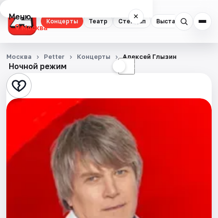
Меню
×
Концерты
Театр
Стендап
Выставки
Квест
Москва
Концерты
Москва
Petter
Концерты
Алексей Глызин
Ночной режим
☀
☾
Театр
Стендап
Выставки
Квесты
Экскурсии
Спорт
События