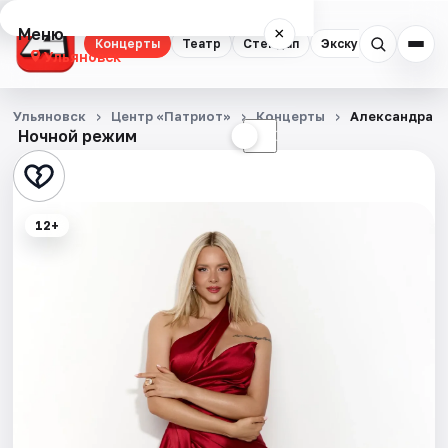
Меню
×
Концерты
Театр
Стендап
Экскурсии
Спор
Ульяновск
Концерты
Ульяновск
Центр «Патриот»
Концерты
Александра В
Ночной режим
☀
☾
Театр
Стендап
12+
Экскурсии
Спорт
События
Города