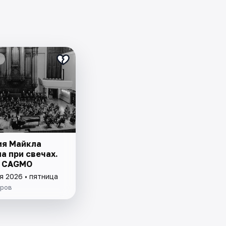
я Майкла
а при свечах.
р CAGMO
я 2026 • пятница
ров