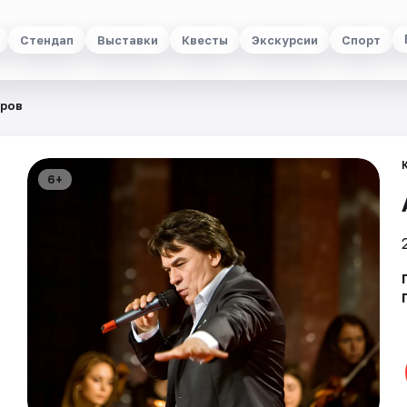
Стендап
Выставки
Квесты
Экскурсии
Спорт
еров
6+