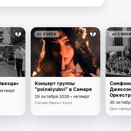
от 2 000 ₽
от 1 900 ₽
Звезда»
Концерт группы
Симфони
"polnalyubvi" в Самаре
Джексон
четверг
Оркест
29 октября 2026 • четверг
30 октябр
Сигнал Ивент Холл
Дом офице