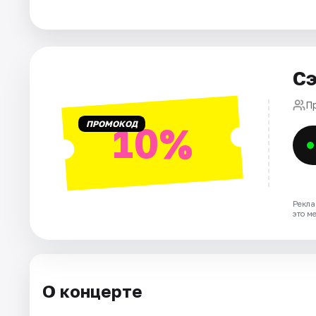
Города
Площадки
Сэ
Артисты
П
ПРОМОКОД
10%
Рейтинги
Рекла
это м
О концерте