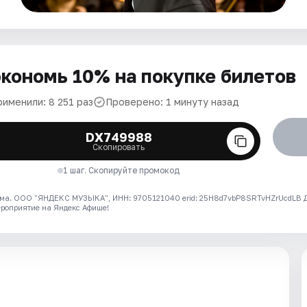
кономь 10% на покупке билетов
рименили: 8 251 раз
Проверено: 1 минуту назад
DX749988
Скопировать
1 шаг. Скопируйте промокод
ма. ООО "ЯНДЕКС МУЗЫКА", ИНН: 9705121040 erid: 25H8d7vbP8SRTvHZrUcdLB
ероприятие на Яндекс Афише!