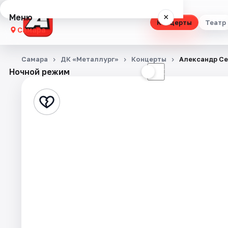
Меню
×
Концерты
Театр
Самара
Концерты
Самара
ДК «Металлург»
Концерты
Александр С
Ночной режим
☀
☾
Театр
Стендап
Выставки
Квесты
Экскурсии
Спорт
События