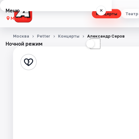
Меню
×
Концерты
Театр
Москва
Концерты
Москва
Petter
Концерты
Александр Серов
Ночной режим
☀
☾
Театр
Стендап
Выставки
Квесты
Экскурсии
Спорт
События