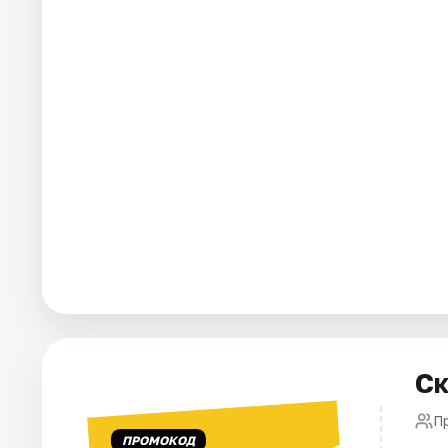
Города
Площадки
Артисты
Рейтинги
Ск
П
ПРОМОКОД