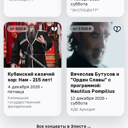
суббота
"ЭКСПОЦЕНТР"
от 800 ₽
от 3 500 ₽
Кубанский казачий
Вячеслав Бутусов и
хор: Нам - 215 лет!
"Орден Славы" с
программой:
4 декабря 2026 •
Nautilus Pompilius
пятница
Калмыцкая
12 декабря 2026 •
государственная
суббота
филармония
АДК Аркадия
→
Все концерты в Элисте