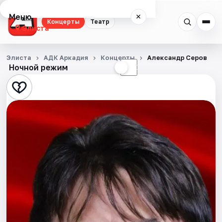
Меню
×
Концерты
Театр
Элиста
Концерты
Элиста
АДК Аркадия
Концерты
Александр Серов
Ночной режим
☀
☾
Театр
События
Города
Площадки
Артисты
Рейтинги