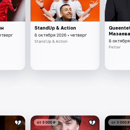
ин
StandUp & Action
Queente
Мазаев
етверг
8 октября 2026 • четверг
8 октября
Stand Up & Action
Petter
от 3 000 ₽
от 3 000 ₽