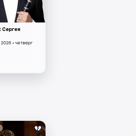
t Сергея
а
 2026 • четверг