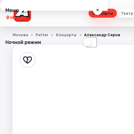
Меню
×
Концерты
Театр
Москва
Концерты
Москва
Petter
Концерты
Александр Серов
Ночной режим
☀
☾
Театр
Стендап
Выставки
Квесты
Экскурсии
Спорт
События