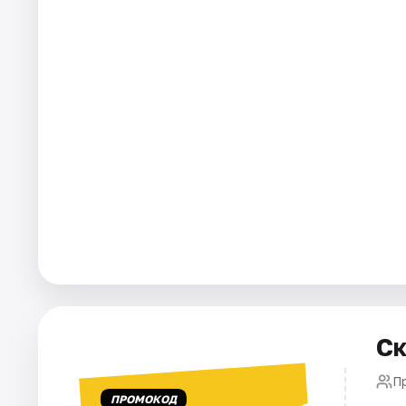
Города
Площадки
Артисты
Рейтинги
Ск
П
ПРОМОКОД