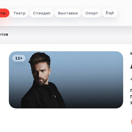
рты
Театр
Стендап
Выставки
Спорт
Ещё
отов
12+