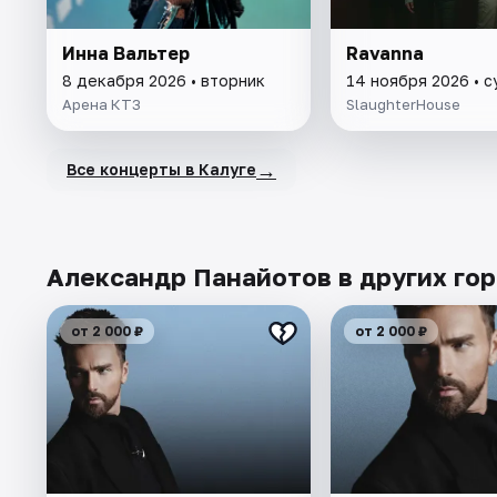
Инна Вальтер
Ravanna
8 декабря 2026 • вторник
14 ноября 2026 • 
Арена КТЗ
SlaughterHouse
→
Все концерты в Калуге
Александр Панайотов в других го
от 2 000 ₽
от 2 000 ₽