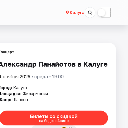
☀
☾
Калуга
Концерт
Александр Панайотов в Калуге
4 ноября 2026
• среда • 19:00
Город:
Калуга
Площадка:
Филармония
Жанр:
Шансон
Билеты со скидкой
на Яндекс Афише