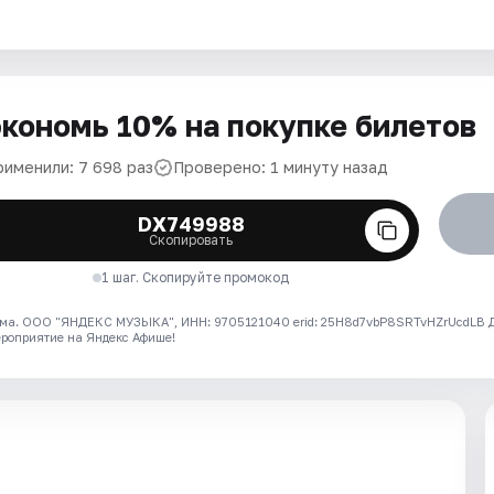
кономь 10% на покупке билетов
рименили: 7 698 раз
Проверено: 1 минуту назад
DX749988
Скопировать
1 шаг. Скопируйте промокод
ма. ООО "ЯНДЕКС МУЗЫКА", ИНН: 9705121040 erid: 25H8d7vbP8SRTvHZrUcdLB
ероприятие на Яндекс Афише!