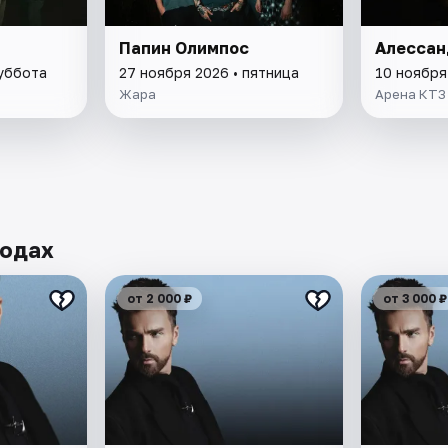
Папин Олимпос
Алессан
суббота
27 ноября 2026 • пятница
10 ноября
Жара
Арена КТЗ
родах
от 2 000 ₽
от 3 000 ₽