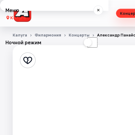
Меню
×
Конце
Калуга
Концерты
Калуга
Филармония
Концерты
Александр Панай
Ночной режим
☀
☾
Театр
Стендап
Выставки
Спорт
События
Города