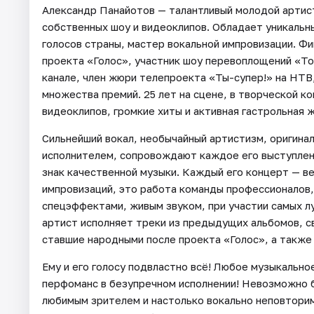
Александр Панайотов — талантливый молодой артист
собственных шоу и видеоклипов. Обладает уникальн
голосов страны, мастер вокальной импровизации. Ф
проекта «Голос», участник шоу перевоплощений «Т
канале, член жюри телепроекта «Ты-супер!» на НТВ
множества премий. 25 лет на сцене, в творческой к
видеоклипов, громкие хиты и активная гастрольная ж
Сильнейший вокал, необычайный артистизм, оригина
исполнителем, сопровождают каждое его выступлени
знак качественной музыки. Каждый его концерт — в
импровизаций, это работа команды профессионалов
спецэффектами, живым звуком, при участии самых л
артист исполняет треки из предыдущих альбомов, с
ставшие народными после проекта «Голос», а также 
Ему и его голосу подвластно всё! Любое музыкальн
перфоманс в безупречном исполнении! Невозможно б
любимым зрителем и настолько вокально неповтори