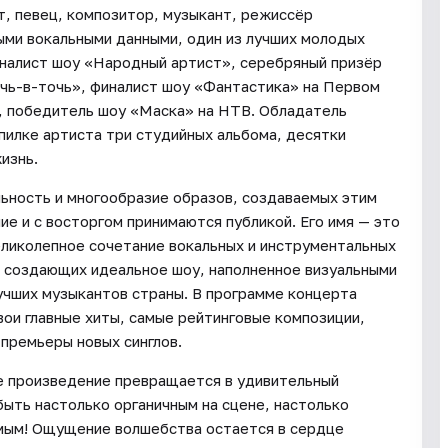
, певец, композитор, музыкант, режиссёр
ыми вокальными данными, один из лучших молодых
иналист шоу «Народный артист», серебряный призёр
очь-в-точь», финалист шоу «Фантастика» на Первом
, победитель шоу «Маска» на НТВ. Обладатель
опилке артиста три студийных альбома, десятки
изнь.
льность и многообразие образов, создаваемых этим
е и с восторгом принимаются публикой. Его имя — это
еликолепное сочетание вокальных и инструментальных
, создающих идеальное шоу, наполненное визуальными
учших музыкантов страны. В программе концерта
вои главные хиты, самые рейтинговые композиции,
премьеры новых синглов.
ое произведение превращается в удивительный
ыть настолько органичным на сцене, настолько
мым! Ощущение волшебства остается в сердце