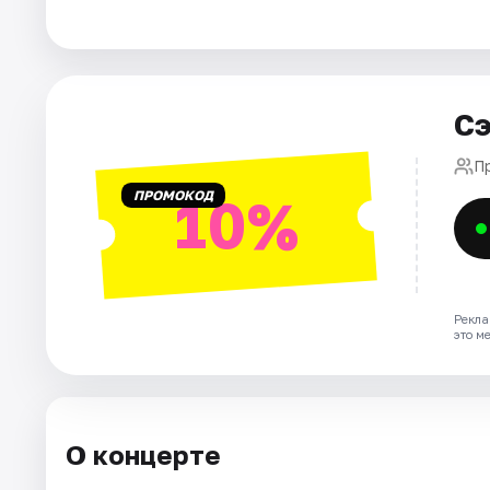
Площадки
Артисты
Рейтинги
Сэ
П
ПРОМОКОД
10%
Рекла
это м
О концерте