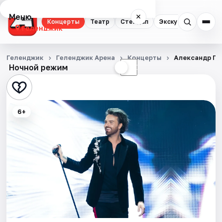
Меню
×
Концерты
Театр
Стендап
Экскурсии
Геленджик
Концерты
Геленджик
Геленджик Арена
Концерты
Александр П
Ночной режим
☀
☾
Театр
Стендап
6+
Экскурсии
События
Города
Площадки