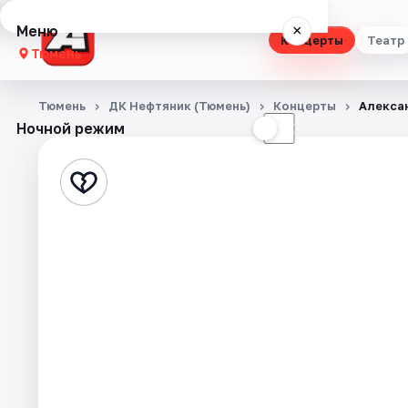
Меню
×
Концерты
Театр
Тюмень
Концерты
Тюмень
ДК Нефтяник (Тюмень)
Концерты
Алексан
Ночной режим
☀
☾
Театр
Стендап
Выставки
Квесты
Экскурсии
Спорт
События