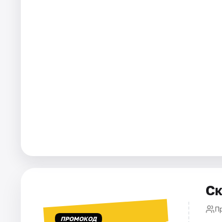
Города
Площадки
Артисты
Рейтинги
Ск
П
ПРОМОКОД