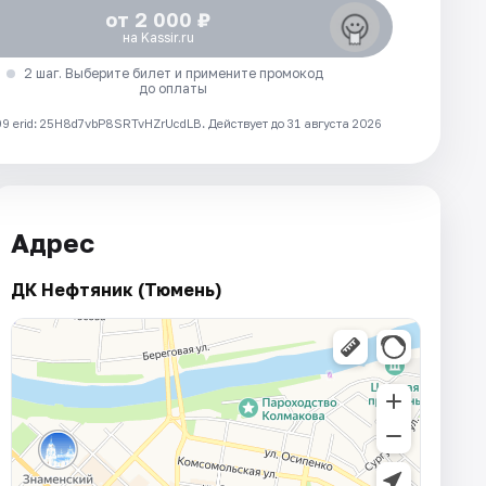
от 2 000 ₽
на Kassir.ru
2 шаг. Выберите билет и примените промокод
до оплаты
 erid: 25H8d7vbP8SRTvHZrUcdLB.
Действует до 31 августа 2026
Адрес
ДК Нефтяник (Тюмень)