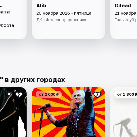
.
Alib
Gilead
рата
20 ноября 2026 • пятница
21 ноября
ДК «Железнодорожник»
Глав клуб 
суббота
" в других городах
от 2 000 ₽
от 1 800 