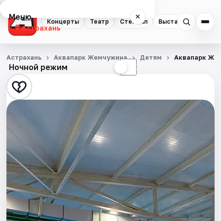
Меню
×
Концерты
Театр
Стендап
Выставки
Квест
Астрахань
Концерты
Астрахань
Аквапарк Жемчужина
Детям
Аквапарк Же
Ночной режим
☀
☾
Театр
Стендап
Выставки
Квесты
Экскурсии
Спорт
События