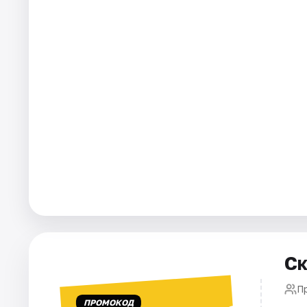
Города
Площадки
Артисты
Рейтинги
Ск
П
ПРОМОКОД