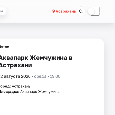
☀
☾
Астрахань
щё
Детям
Аквапарк Жемчужина в
Астрахани
12 августа 2026
• среда • 19:00
Город:
Астрахань
Площадка:
Аквапарк Жемчужина