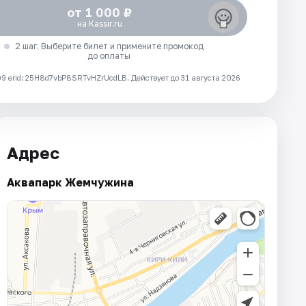
от 1 000 ₽
на Kassir.ru
2 шаг. Выберите билет и примените промокод
до оплаты
 erid: 25H8d7vbP8SRTvHZrUcdLB.
Действует до 31 августа 2026
Адрес
Аквапарк Жемчужина