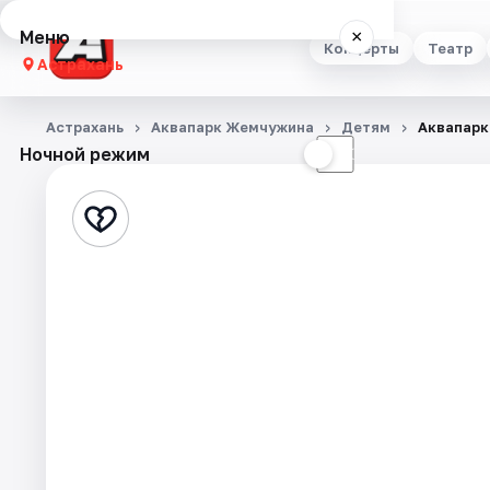
Меню
×
Концерты
Театр
Астрахань
Концерты
Астрахань
Аквапарк Жемчужина
Детям
Аквапар
Ночной режим
☀
☾
Театр
Стендап
Выставки
Квесты
Экскурсии
Спорт
События