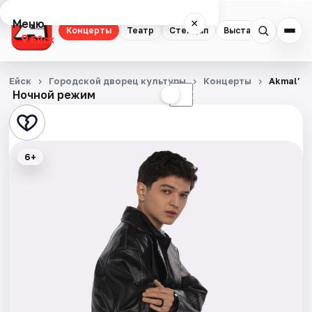
Меню
×
Концерты
Театр
Стендап
Выставки
Ейск
Концерты
Ейск
Городской дворец культуры
Концерты
Akmal’
Ночной режим
☀
☾
Театр
Стендап
6+
Выставки
События
Города
Площадки