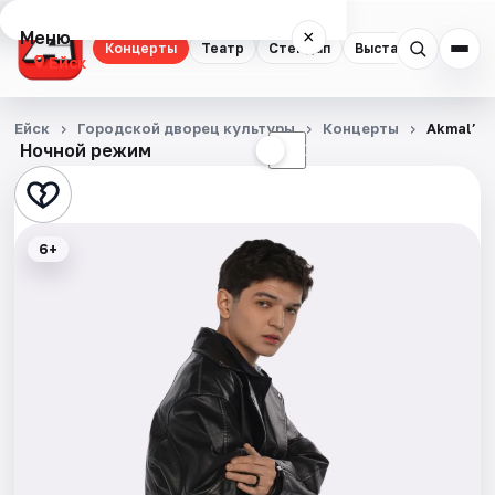
Меню
×
Концерты
Театр
Стендап
Выставки
Ейск
Концерты
Ейск
Городской дворец культуры
Концерты
Akmal’
Ночной режим
☀
☾
Театр
Стендап
6+
Выставки
События
Города
Площадки