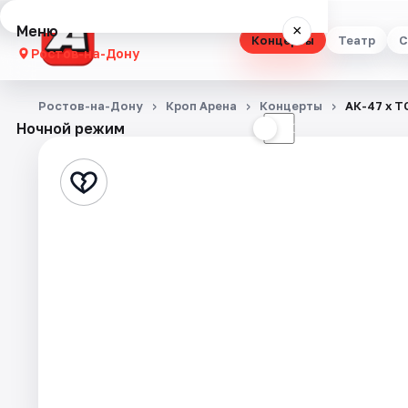
Меню
×
Концерты
Театр
С
Ростов-на-Дону
Концерты
Ростов-на-Дону
Кроп Арена
Концерты
АК-47 х T
Ночной режим
☀
☾
Театр
Стендап
Выставки
Квесты
Экскурсии
Спорт
События