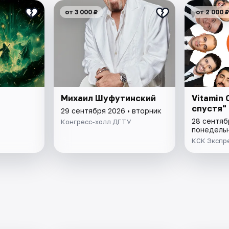
от 3 000 ₽
от 2 000 ₽
Михаил Шуфутинский
Vitamin 
спустя"
29 сентября 2026 • вторник
28 сентяб
Конгресс-холл ДГТУ
понедель
КСК Экспр