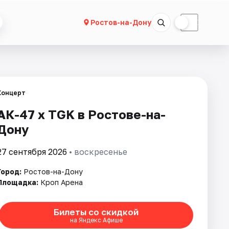
☀
☾
Ростов-на-Дону
Концерт
АК-47 х TGK в Ростове-на-
Дону
27 сентября 2026
• воскресенье
Город:
Ростов-на-Дону
Площадка:
Кроп Арена
Билеты со скидкой
на Яндекс Афише