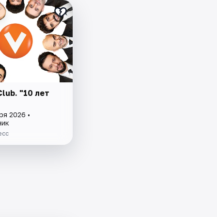
Club. "10 лет
ря 2026 •
ник
есс