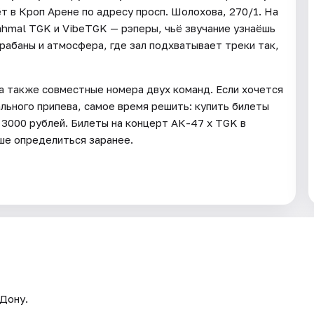
т в Кроп Арене по адресу просп. Шолохова, 270/1. На
hmal TGK и VibeTGK — рэперы, чьё звучание узнаёшь
рабаны и атмосферa, где зал подхватывает треки так,
 а также совместные номера двух команд. Если хочется
льного припева, самое время решить: купить билеты
 3000 рублей. Билеты на концерт АК-47 х TGK в
ше определиться заранее.
-Дону.