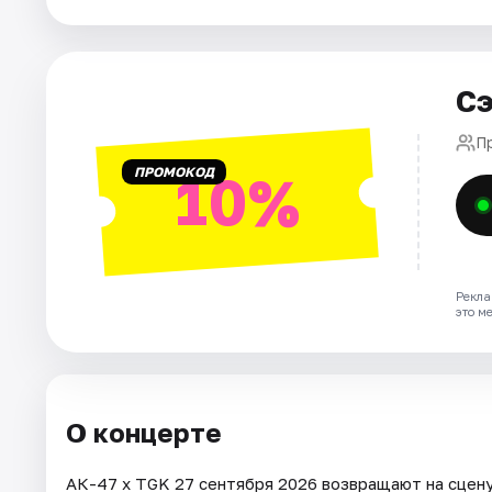
Города
Сэ
Площадки
П
Артисты
ПРОМОКОД
10%
Рейтинги
Рекла
это м
О концерте
АК-47 х TGK 27 сентября 2026 возвращают на сцену