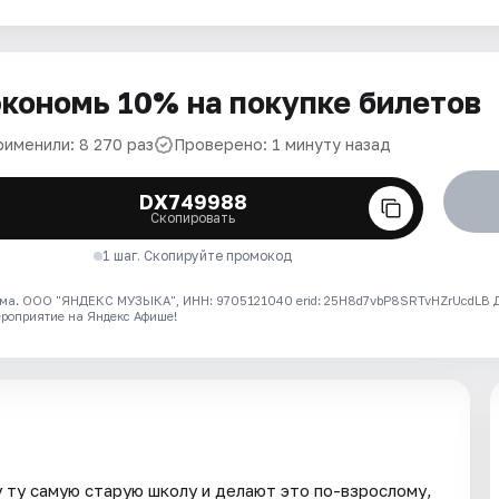
кономь 10% на покупке билетов
рименили: 8 270 раз
Проверено: 1 минуту назад
DX749988
Скопировать
1 шаг. Скопируйте промокод
ма. ООО "ЯНДЕКС МУЗЫКА", ИНН: 9705121040 erid: 25H8d7vbP8SRTvHZrUcdLB
ероприятие на Яндекс Афише!
 ту самую старую школу и делают это по-взрослому,