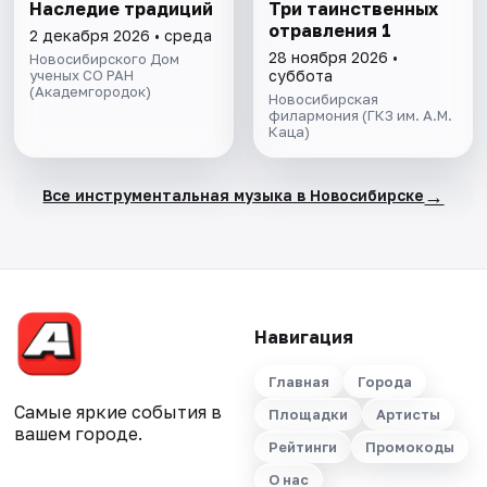
Наследие традиций
Три таинственных
отравления 1
2 декабря 2026 • среда
28 ноября 2026 •
Новосибирского Дом
ученых СО РАН
суббота
(Академгородок)
Новосибирская
филармония (ГКЗ им. А.М.
Каца)
→
Все инструментальная музыка в Новосибирске
Навигация
Главная
Города
Самые яркие события в
Площадки
Артисты
вашем городе.
Рейтинги
Промокоды
О нас