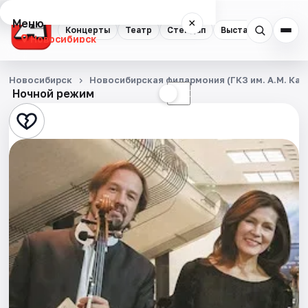
Меню
×
Концерты
Театр
Стендап
Выставки
Квест
Новосибирск
Концерты
Новосибирск
Новосибирская филармония (ГКЗ им. А.М. Кац
Ночной режим
☀
☾
Театр
Стендап
Выставки
Квесты
Экскурсии
Спорт
События