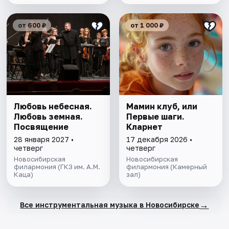
от 600 ₽
от 1 000 ₽
Любовь небесная.
Мамин клуб, или
Любовь земная.
Первые шаги.
Посвящение
Кларнет
28 января 2027 •
17 декабря 2026 •
четверг
четверг
Новосибирская
Новосибирская
филармония (ГКЗ им. А.М.
филармония (Камерный
Каца)
зал)
→
Все инструментальная музыка в Новосибирске