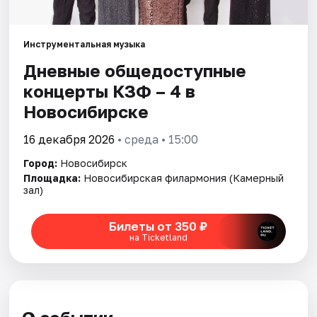
Города
Инструментальная музыка
Дневные общедоступные
Площадки
концерты КЗФ – 4 в
Артисты
Новосибирске
Рейтинги
16 декабря 2026
• среда • 15:00
Город:
Новосибирск
Площадка:
Новосибирская филармония (Камерный
зал)
Билеты от 350 ₽
на Ticketland