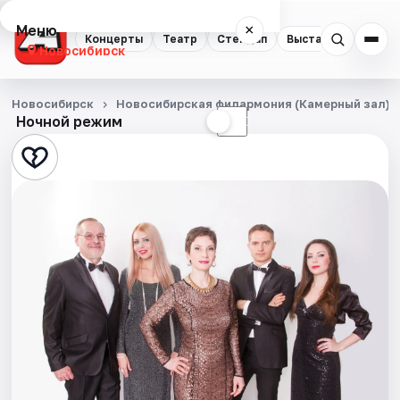
Меню
×
Концерты
Театр
Стендап
Выставки
Квест
Новосибирск
Концерты
Новосибирск
Новосибирская филармония (Камерный зал)
Ночной режим
☀
☾
Театр
Стендап
Выставки
Квесты
Экскурсии
Спорт
События