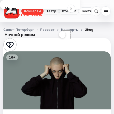
Меню
×
Концерты
Театр
Стендап
Выставки
Квест
Санкт-Петербург
Концерты
Санкт-Петербург
Рассвет
Концерты
2hug
Ночной режим
☀
☾
Театр
Стендап
16+
Выставки
Квесты
Экскурсии
Спорт
События