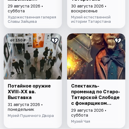
Необычная графика
29 августа 2026 •
30 августа 2026 •
суббота
воскресенье
Художественная галерея
Музей естественной
Славы Зайцева
истории Татарстана
от 150 ₽
Потайное оружие
Спектакль-
XVIII-XX вв.
променад по Старо-
Выставка
Татарской Слободе
с фонарщиком
31 августа 2026 •
Фаролеро
понедельник
29 августа 2026 •
суббота
Музей Пушечного Двора
Музей Чая