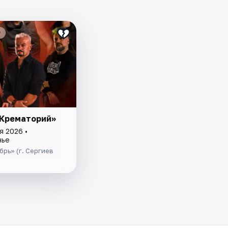
₽
«Крематорий»
я 2026 •
нье
рь» (г. Сергиев