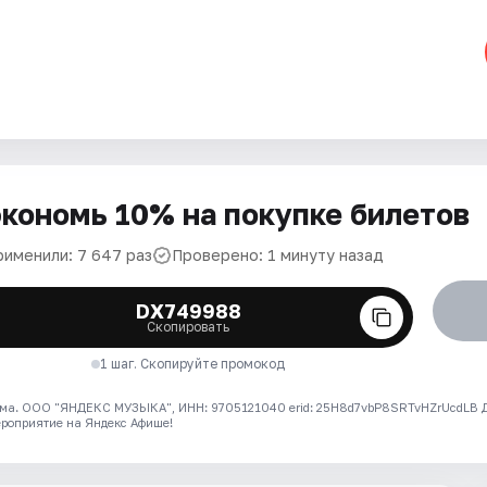
кономь 10% на покупке билетов
рименили: 7 647 раз
Проверено: 1 минуту назад
DX749988
Скопировать
1 шаг. Скопируйте промокод
ма. ООО "ЯНДЕКС МУЗЫКА", ИНН: 9705121040 erid: 25H8d7vbP8SRTvHZrUcdLB
ероприятие на Яндекс Афише!