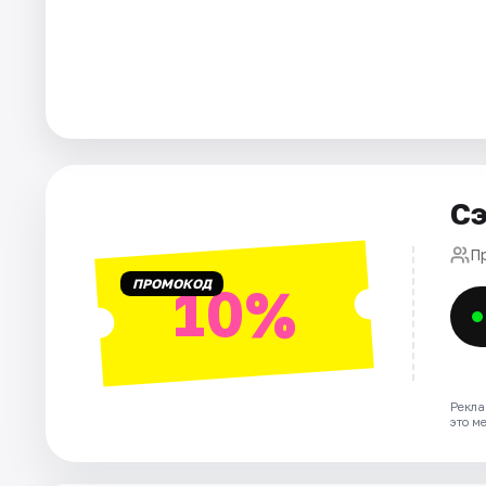
Города
Площадки
Артисты
Сэ
Рейтинги
П
ПРОМОКОД
10%
Рекла
это м