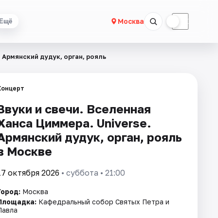
☀
☾
Москва
Ещё
. Армянский дудук, орган, рояль
Концерт
Звуки и свечи. Вселенная
Ханса Циммера. Universe.
Армянский дудук, орган, рояль
в Москве
17 октября 2026
• суббота • 21:00
Город:
Москва
Площадка:
Кафедральный собор Святых Петра и
Павла