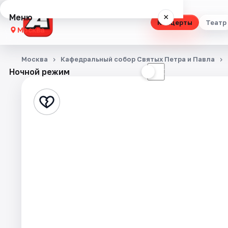
Меню
×
Концерты
Театр
Москва
Концерты
Москва
Кафедральный собор Святых Петра и Павла
Ночной режим
☀
☾
Театр
Стендап
Выставки
Квесты
Экскурсии
Спорт
События