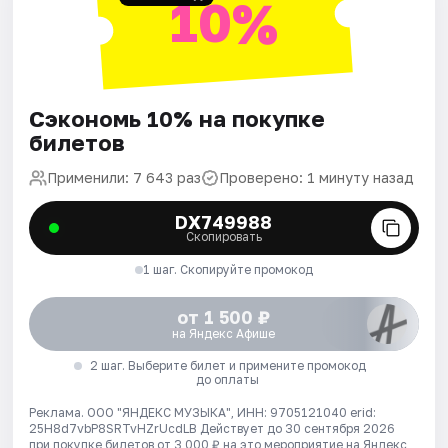
10%
Сэкономь 10% на покупке
билетов
Применили: 7 643 раз
Проверено: 1 минуту назад
DX749988
Скопировать
1 шаг. Скопируйте промокод
от 1 500 ₽
на Яндекс Афише
2 шаг. Выберите билет и примените промокод
до оплаты
Реклама. ООО "ЯНДЕКС МУЗЫКА", ИНН: 9705121040 erid:
25H8d7vbP8SRTvHZrUcdLB
Действует до 30 сентября 2026
при покупке билетов от 3 000 ₽ на это мероприятие на Яндекс