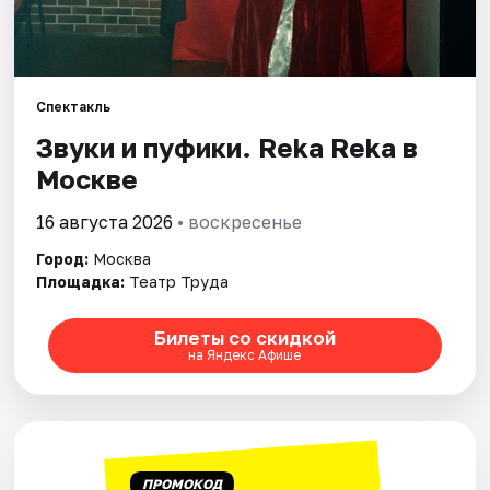
Города
Площадки
Спектакль
Звуки и пуфики. Reka Reka в
Артисты
Москве
Рейтинги
16 августа 2026
• воскресенье
Город:
Москва
Площадка:
Театр Труда
Билеты со скидкой
на Яндекс Афише
ПРОМОКОД