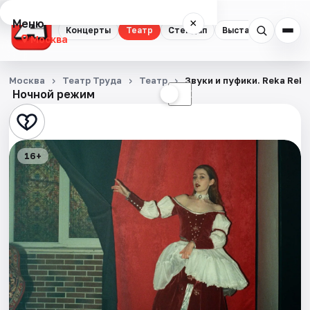
Меню
×
Концерты
Театр
Стендап
Выставки
Квест
Москва
Концерты
Москва
Театр Труда
Театр
Звуки и пуфики. Reka Rek
Ночной режим
☀
☾
Театр
Стендап
16+
Выставки
Квесты
Экскурсии
Спорт
События