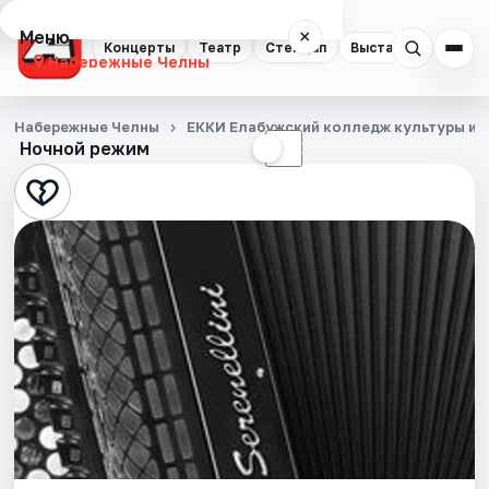
Меню
×
Концерты
Театр
Стендап
Выставки
Экску
Набережные Челны
Концерты
Набережные Челны
ЕККИ Елабужский колледж культуры и 
Ночной режим
☀
☾
Театр
Стендап
Выставки
Экскурсии
События
Города