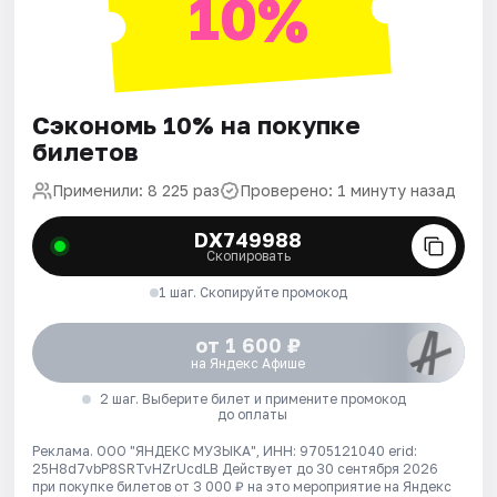
10%
Сэкономь 10% на покупке
билетов
Применили: 8 225 раз
Проверено: 1 минуту назад
DX749988
Скопировать
1 шаг. Скопируйте промокод
от 1 600 ₽
на Яндекс Афише
2 шаг. Выберите билет и примените промокод
до оплаты
Реклама. ООО "ЯНДЕКС МУЗЫКА", ИНН: 9705121040 erid:
25H8d7vbP8SRTvHZrUcdLB
Действует до 30 сентября 2026
при покупке билетов от 3 000 ₽ на это мероприятие на Яндекс