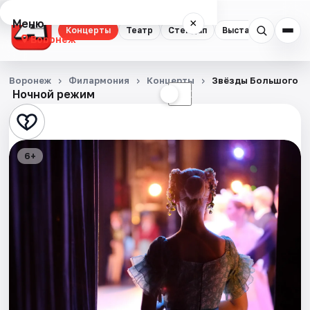
Меню
×
Концерты
Театр
Стендап
Выставки
Квест
Воронеж
Концерты
Воронеж
Филармония
Концерты
Звёзды Большого т
Ночной режим
☀
☾
Театр
Стендап
6+
Выставки
Квесты
Экскурсии
Спорт
События