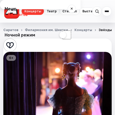
Меню
×
Концерты
Театр
Стендап
Выставки
Квест
Саратов
Концерты
Саратов
Филармония им. Шнитке
Концерты
Звёзды Б
Ночной режим
☀
☾
Театр
Стендап
6+
Выставки
Квесты
Экскурсии
События