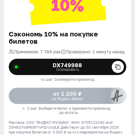
10%
Сэкономь 10% на покупке
билетов
Применили: 7 786 раз
Проверено: 1 минуту назад
DX749988
Скопировать
1 шаг. Скопируйте промокод
от 1 200 ₽
на Яндекс Афише
2 шаг. Выберите билет и примените промокод
до оплаты
Реклама. ООО "ЯНДЕКС МУЗЫКА", ИНН: 9705121040 erid:
25H8d7vbP8SRTvHZrUcdLB
Действует до 30 сентября 2026
при покупке билетов от 3 000 ₽ на это мероприятие на Яндекс