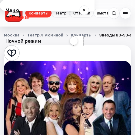
Меню
×
Концерты
Театр
Стендап
Выставки
Квест
Москва
Концерты
Москва
Театр Л.Рюминой
Концерты
Звёзды 80-90-х
Ночной режим
☀
☾
Театр
Стендап
Выставки
Квесты
Экскурсии
Спорт
События