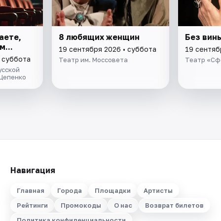
аете,
8 любящих женщин
Без вин
...
19 сентября 2026 • суббота
19 сентяб
• суббота
Театр им. Моссовета
Театр «Сф
усской
Щепенко
Навигация
Главная
Города
Площадки
Артисты
Рейтинги
Промокоды
О нас
Возврат билетов
Политика конфиденциальности