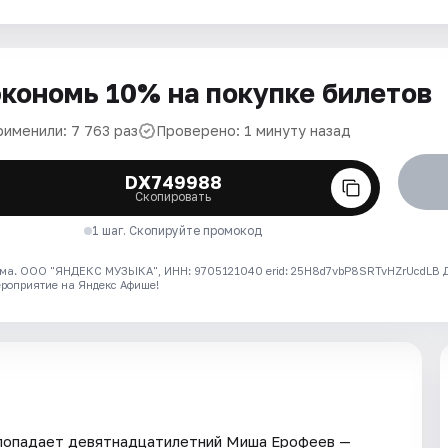
кономь 10% на покупке билетов
рименили: 7 763 раз
Проверено: 1 минуту назад
DX749988
Скопировать
1 шаг. Скопируйте промокод
ма. ООО "ЯНДЕКС МУЗЫКА", ИНН: 9705121040 erid: 25H8d7vbP8SRTvHZrUcdLB
ероприятие на Яндекс Афише!
ь попадает девятнадцатилетний Миша Ерофеев —