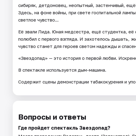
сибиряк, детдомовец, неопытный, застенчивый, ещё
Здесь, на фоне войны, при свете госпитальной лампы
светлое чувство...
Её звали Лида. Юная медсестра, ещё студентка, её о
полюбил с первого взгляда. И захотелось дышать, ж
чувство станет для героев светом надежды и спасен
«Звездопад» — это история о первой любви. Искренн
В спектакле используется дым-машина.
Содержит сцены демонстрации табакокурения и упо
Вопросы и ответы
Где пройдет спектакль Звездопад?
Место проведения:
Ведогонь-театр (Зеленоград)
. 