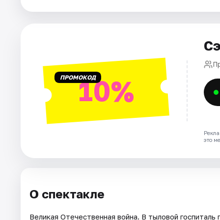
Города
Сэ
Площадки
П
Артисты
ПРОМОКОД
10%
Рейтинги
Рекла
это м
О спектакле
Великая Отечественная война. В тыловой госпитал