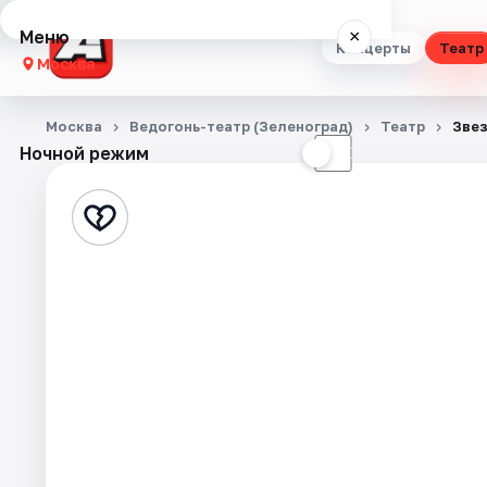
Меню
×
Концерты
Театр
Москва
Концерты
Москва
Ведогонь-театр (Зеленоград)
Театр
Зве
Ночной режим
☀
☾
Театр
Стендап
Выставки
Квесты
Экскурсии
Спорт
События