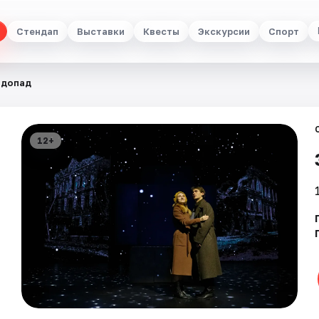
Стендап
Выставки
Квесты
Экскурсии
Спорт
здопад
12+