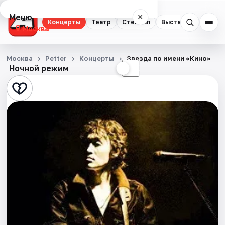
Меню
×
Концерты
Театр
Стендап
Выставки
Квест
Москва
Концерты
Москва
Petter
Концерты
Звезда по имени «Кино»
Ночной режим
☀
☾
Театр
Стендап
Выставки
Квесты
Экскурсии
Спорт
События