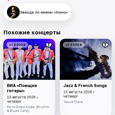
Звезда по имени «Кино»
Похожие концерты
от 3 000 ₽
от 3 500 ₽
ВИА «Поющие
Jazz & French Songs
гитары»
13 августа 2026 •
четверг
13 августа 2026 •
четверг
Yauza Place
Ритм Блюз Кафе (Rhythm
& Blues Cafe)