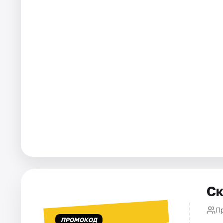
Города
Площадки
Артисты
Рейтинги
Ск
П
ПРОМОКОД