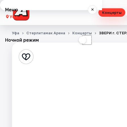
Меню
×
Концерты
Уфа
Концерты
Уфа
Стерлитамак Арена
Концерты
ЗВЕРИ г. СТЕ
Ночной режим
☀
☾
Театр
Стендап
Выставки
Экскурсии
Спорт
События