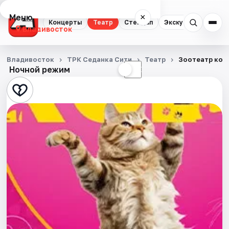
Меню
×
Концерты
Театр
Стендап
Экскурсии
Спор
Владивосток
Концерты
Владивосток
ТРК Седанка Сити
Театр
Зоотеатр ко
Ночной режим
☀
☾
Театр
Стендап
Экскурсии
Спорт
События
Города