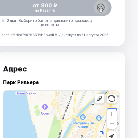
от 800 ₽
на Kassir.ru
2 шаг. Выберите билет и примените промокод
до оплаты
 erid: 25H8d7vbP8SRTvHZrUcdLB.
Действует до 31 августа 2026
Адрес
Парк Ривьера