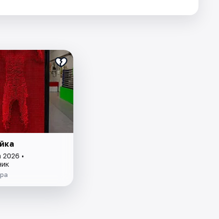
йка
 2026 •
ник
ера