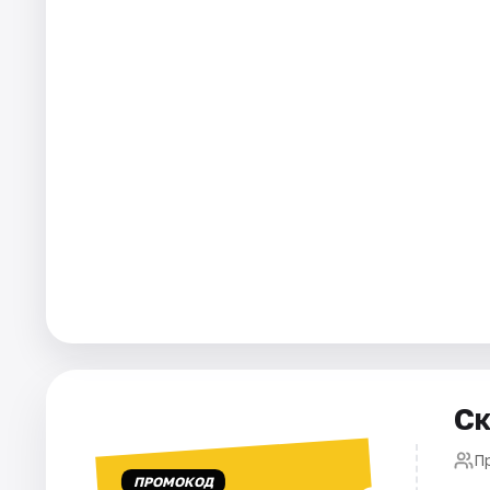
Города
Площадки
Артисты
Рейтинги
Ск
П
ПРОМОКОД