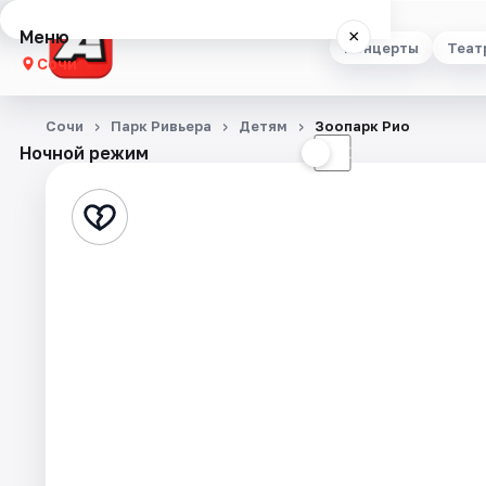
Меню
×
Концерты
Теат
Сочи
Концерты
Сочи
Парк Ривьера
Детям
Зоопарк Рио
Ночной режим
☀
☾
Театр
Стендап
Выставки
Квесты
Экскурсии
Спорт
События