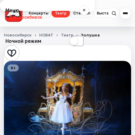
Меню
×
Концерты
Театр
Стендап
Выставки
Квест
Новосибирск
Концерты
Новосибирск
НОВАТ
Театр
Золушка
Ночной режим
☀
☾
Театр
Стендап
6+
Выставки
Квесты
Экскурсии
Спорт
События