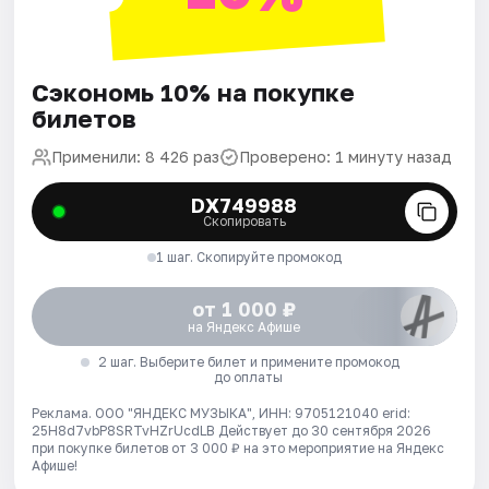
Сэкономь 10% на покупке
билетов
Применили: 8 426 раз
Проверено: 1 минуту назад
DX749988
Скопировать
1 шаг. Скопируйте промокод
от 1 000 ₽
на Яндекс Афише
2 шаг. Выберите билет и примените промокод
до оплаты
Реклама. ООО "ЯНДЕКС МУЗЫКА", ИНН: 9705121040 erid:
25H8d7vbP8SRTvHZrUcdLB
Действует до 30 сентября 2026
при покупке билетов от 3 000 ₽ на это мероприятие на Яндекс
Афише!