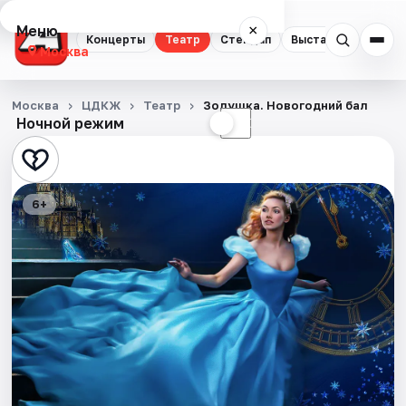
Меню
×
Концерты
Театр
Стендап
Выставки
Квест
Москва
Концерты
Москва
ЦДКЖ
Театр
Золушка. Новогодний бал
Ночной режим
☀
☾
Театр
Стендап
6+
Выставки
Квесты
Экскурсии
Спорт
События