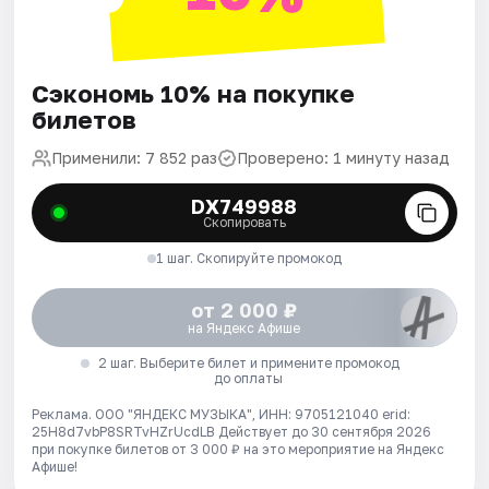
Сэкономь 10% на покупке
билетов
Применили: 7 852 раз
Проверено: 1 минуту назад
DX749988
Скопировать
1 шаг. Скопируйте промокод
от 2 000 ₽
на Яндекс Афише
2 шаг. Выберите билет и примените промокод
до оплаты
Реклама. ООО "ЯНДЕКС МУЗЫКА", ИНН: 9705121040 erid:
25H8d7vbP8SRTvHZrUcdLB
Действует до 30 сентября 2026
при покупке билетов от 3 000 ₽ на это мероприятие на Яндекс
Афише!