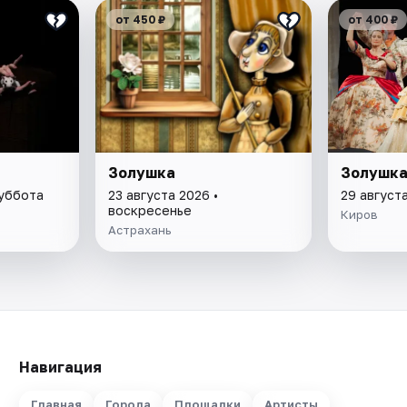
от 450 ₽
от 400 ₽
Золушка
Золушк
суббота
23 августа 2026 •
29 август
воскресенье
Киров
Астрахань
Навигация
Главная
Города
Площадки
Артисты