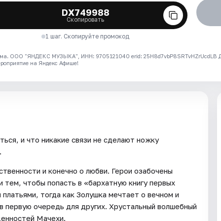
DX749988
Скопировать
1 шаг. Скопируйте промокод
ма. ООО "ЯНДЕКС МУЗЫКА", ИНН: 9705121040 erid: 25H8d7vbP8SRTvHZrUcdLB
ероприятие на Яндекс Афише!
аться, и что никакие связи не сделают ножку
.
ственности и конечно о любви. Герои озабочены
 тем, чтобы попасть в «бархатную книгу первых
платьями, тогда как Золушка мечтает о вечном и
 и в первую очередь для других. Хрустальный волшебный
ценностей Мачехи.