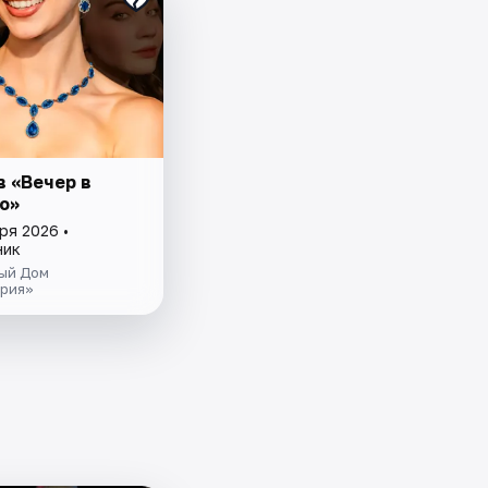
в «Вечер в
о»
ря 2026 •
ник
ый Дом
рия»