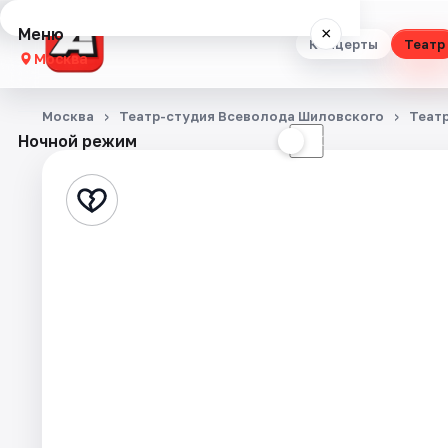
Меню
×
Концерты
Театр
Москва
Концерты
Москва
Театр-студия Всеволода Шиловского
Теат
Ночной режим
☀
☾
Театр
Стендап
Выставки
Квесты
Экскурсии
Спорт
События