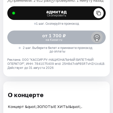
Применили: 2 612 раз
Проверено: 1 минуту назад
адмитад
Скопировать
1 шаг. Скопируйте промокод
от 1 700 ₽
на Kassir.ru
2 шаг. Выберите билет и примените промокод
до оплаты
Реклама. ООО "КАССИР.РУ-НАЦИОНАЛЬНЫЙ БИЛЕТНЫЙ
ОПЕРАТОР", ИНН: 7841075409 erid: 25H8d7vbP8SRTvHZrUcdLB.
Действует до 31 августа 2026
О концерте
Концерт &quot;ЗОЛОТЫЕ ХИТЫ&quot;.