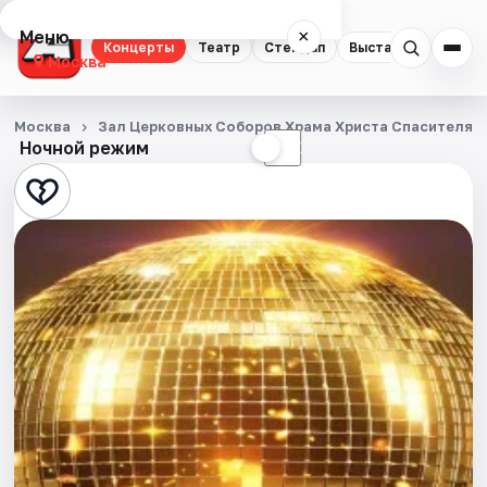
Меню
×
Концерты
Театр
Стендап
Выставки
Квест
Москва
Концерты
Москва
Зал Церковных Соборов Храма Христа Спасителя
Ночной режим
☀
☾
Театр
Стендап
Выставки
Квесты
Экскурсии
Спорт
События